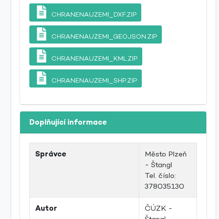
CHRANENAUZEMI_DXF.ZIP
CHRANENAUZEMI_GEOJSON.ZIP
CHRANENAUZEMI_KML.ZIP
CHRANENAUZEMI_SHP.ZIP
Doplňující informace
Správce
Město Plzeň
- Štangl
Tel. číslo:
378035130
Autor
ČÚZK -
Štangl