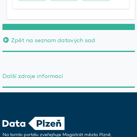
Zpět na seznam datových sad
Další zdroje informací
Na tomto portálu zveřejňuje Magistrát města Plzně,