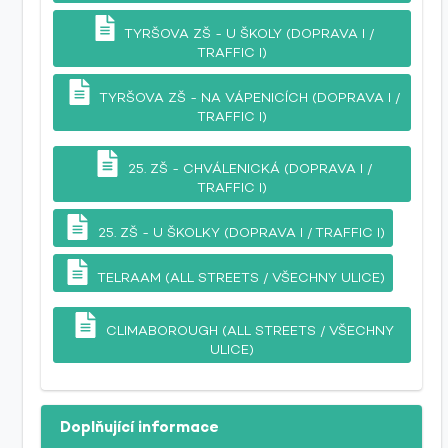
TYRŠOVA ZŠ - U ŠKOLY (DOPRAVA I /
TRAFFIC I)
TYRŠOVA ZŠ - NA VÁPENICÍCH (DOPRAVA I /
TRAFFIC I)
25. ZŠ - CHVÁLENICKÁ (DOPRAVA I /
TRAFFIC I)
25. ZŠ - U ŠKOLKY (DOPRAVA I / TRAFFIC I)
TELRAAM (ALL STREETS / VŠECHNY ULICE)
CLIMABOROUGH (ALL STREETS / VŠECHNY
ULICE)
Doplňující informace