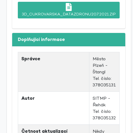
3D_CUKROVARSKA_DATAZDRONU20.7.2021.ZIP
Doplňující informace
Správce
Město
Plzeň -
Štangl
Tel. číslo:
378035131
Autor
SITMP -
Řehák
Tel. číslo:
378035132
Četnost aktualizací
Nikdy