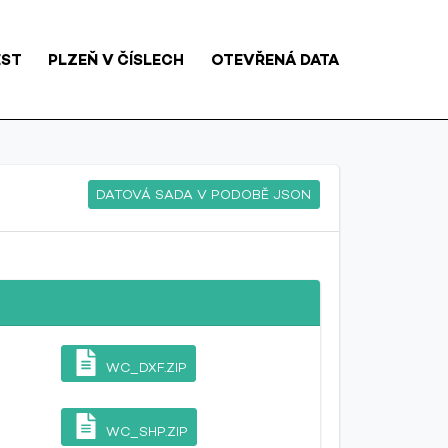
ĚST
PLZEŇ V ČÍSLECH
OTEVŘENÁ DATA
DATOVÁ SADA V PODOBĚ JSON
WC_DXF.ZIP
WC_SHP.ZIP