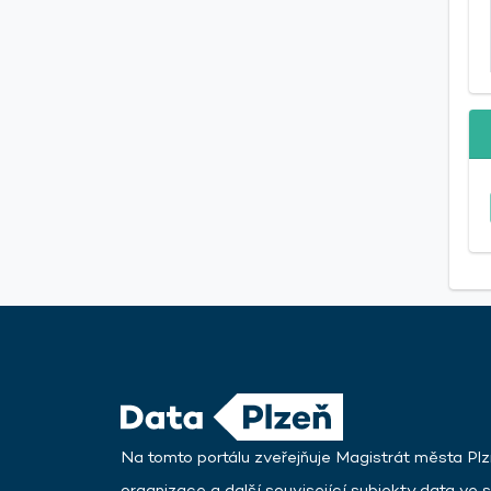
Na tomto portálu zveřejňuje Magistrát města Plz
organizace a další související subjekty data ve s