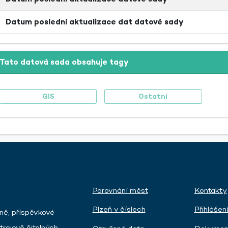
Datum poslední aktualizace dat datové sady
Tato datová sada obsahuje tagy
GIS
Ostatní
Porovnání měst
Kontakty
Plzeň v číslech
Přihlášen
ně, příspěvkové
trojově čitelných