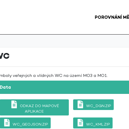
POROVNÁNÍ M
WC
mboly veřejných a vlídných WC na území MO3 a MO1.
Data
ODKAZ DO MAPOVÉ
WC_DGN.ZIP
APLIKACE
WC_GEOJSON.ZIP
WC_KML.ZIP