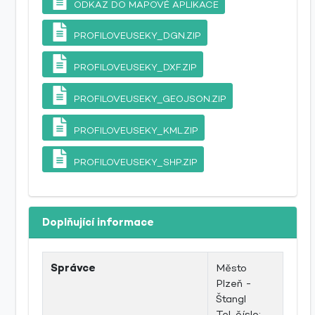
ODKAZ DO MAPOVÉ APLIKACE
PROFILOVEUSEKY_DGN.ZIP
PROFILOVEUSEKY_DXF.ZIP
PROFILOVEUSEKY_GEOJSON.ZIP
PROFILOVEUSEKY_KML.ZIP
PROFILOVEUSEKY_SHP.ZIP
Doplňující informace
Správce
Město
Plzeň -
Štangl
Tel. číslo: