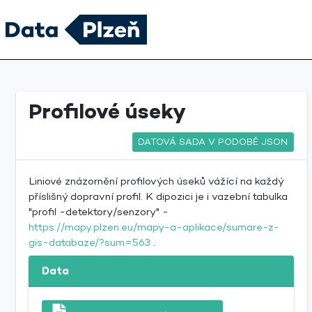
Profilové úseky
DATOVÁ SADA V PODOBĚ JSON
Liniové znázornění profilových úseků vážící na každý
příslišný dopravní profil. K dipozici je i vazební tabulka
"profil -detektory/senzory" -
https://mapy.plzen.eu/mapy-a-aplikace/sumare-z-
gis-databaze/?sum=563
.
Data