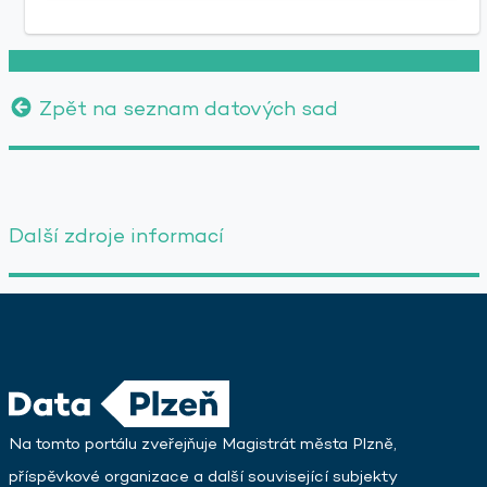
Zpět na seznam datových sad
Další zdroje informací
Na tomto portálu zveřejňuje Magistrát města Plzně,
příspěvkové organizace a další související subjekty