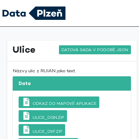
Ulice
DATOVÁ SADA V PODOBĚ JSON
Názvy ulic z RUIAN jako text.
Data
ODKAZ DO MAPOVÉ APLIKACE
ULICE_DGN.ZIP
ULICE_DXF.ZIP