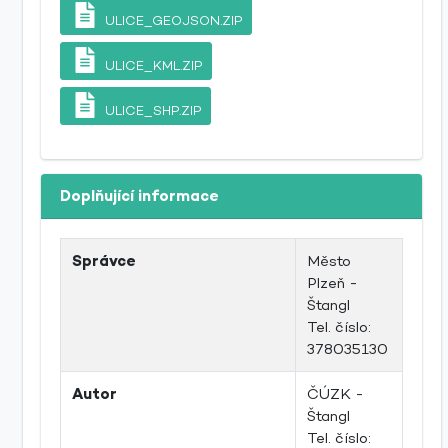
ULICE_GEOJSON.ZIP
ULICE_KML.ZIP
ULICE_SHP.ZIP
Doplňující informace
Správce
Město
Plzeň -
Štangl
Tel. číslo:
378035130
Autor
ČÚZK -
Štangl
Tel. číslo: